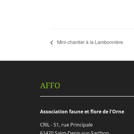
Mini-chantier à la Lambonnière
AFFO
Association faune et flore de l'Orne
CRIL - 51, rue Principale
61420 Saint-Denis-sur-Sarthon