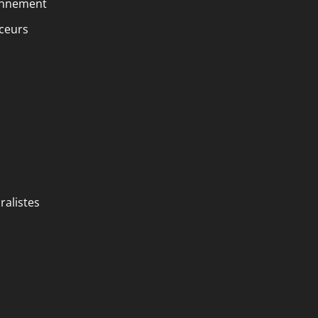
ronnement
nceurs
ralistes