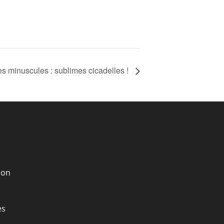
es minuscules : sublimes cicadelles !
ion
es