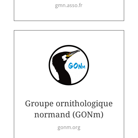
gmn.asso.fr
Groupe ornithologique
normand (GONm)
gonm.org