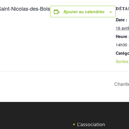
Saint-Nicolas-des-Bois
DÉTA
Ajouter au calendrier
Date :
16 avri
Heure 
14h30 
Catégo
Sorties
Chantie
L’association