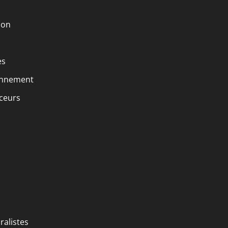
ion
es
ronnement
nceurs
ralistes