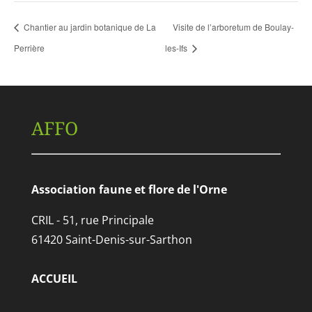
Chantier au jardin botanique de La
Visite de l’arboretum de Boulay-
Perrière
les-Ifs
AFFO
Association faune et flore de l'Orne
CRIL - 51, rue Principale
61420 Saint-Denis-sur-Sarthon
ACCUEIL